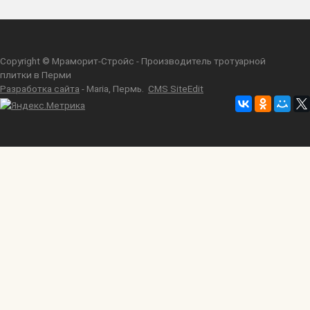
Copyright © Мраморит-Стройс - Производитель тротуарной
плитки в Перми
Разработка сайта
- Maria, Пермь.
CMS SiteEdit